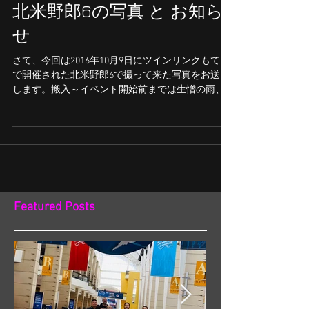
北米野郎6の写真 と お知ら
せ
さて、今回は2016年10月9日にツインリンクもてぎ
で開催された北米野郎6で撮って来た写真をお送り
します。搬入～イベント開始前までは生憎の雨、
一時は猛烈な勢いで降ることもありどうなること
かと思いましたが、開場してお客さんが入る頃に
は雨も上がり昼頃には太陽も出てきてくれました
ので無
Featured Posts