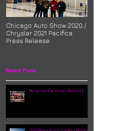
Chicago Auto Show 2020 /
Spotlight: Mor
Chrysler 2021 Pacifica
Previa at Ota
Press Release
Recent Posts
Mt Vernon Car show - New York