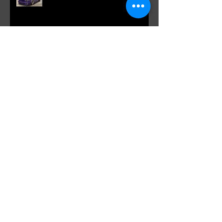
Spotlight: Morris' Purple Previa at
Otakon DC 2019
Our Russian brothers
Driven Calgary 2019
Ontario Canada Meet up