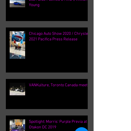
2021 Blue Pacifica S AWD || William
Young
Chicago Auto Show 2020 / Chrysler
2021 Pacifica Press Release
VANKulture, Toronto Canada meets