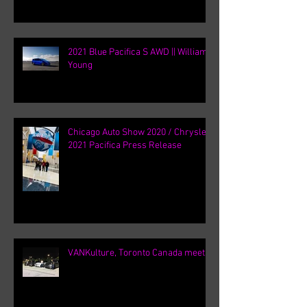
2021 Blue Pacifica S AWD || William
Young
Chicago Auto Show 2020 / Chrysler
2021 Pacifica Press Release
VANKulture, Toronto Canada meets