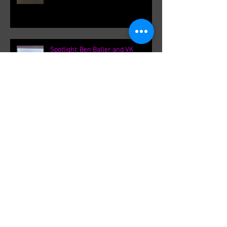
Spotlight: Ben Baller and VK
F31Roger's International VK
meetings.
Archive
September 2021
(1)
1 post
August 2021
(1)
1 post
February 2020
(1)
1 post