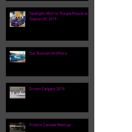
Spotlight: Morris' Purple Previa at
Otakon DC 2019
Our Russian brothers
Driven Calgary 2019
Ontario Canada Meet up