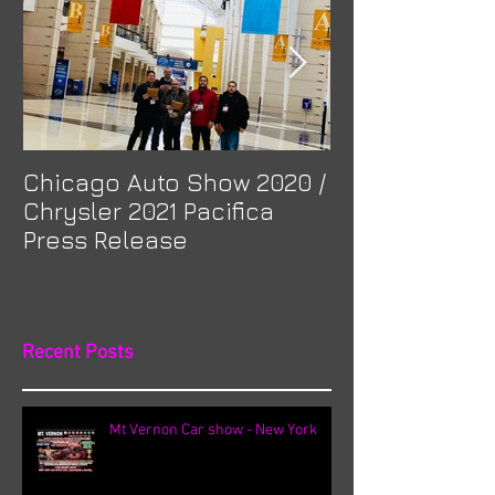
Chicago Auto Show 2020 /
Spotlight: Mor
Chrysler 2021 Pacifica
Previa at Ota
Press Release
Recent Posts
Mt Vernon Car show - New York