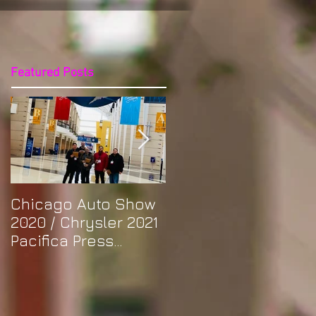
Featured Posts
Chicago Auto Show
Spotlight: Morris'
2020 / Chrysler 2021
Purple Previa at
Pacifica Press
Otakon DC 2019
Release