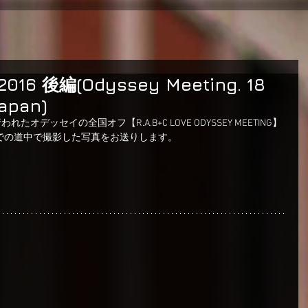
 後編(Odyssey Meeting. 18
Japan)
れたオデッセイの全国オフ【R.A.B+C LOVE ODYSSEY MEETING】
での道中で撮影した写真をお送りします。