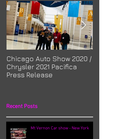
Chicago Auto Show 2020 /
Spotlight: Mor
Chrysler 2021 Pacifica
Previa at Ota
Press Release
Recent Posts
Mt Vernon Car show - New York