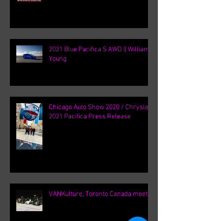
2021 Blue Pacifica S AWD || William
Young
Chicago Auto Show 2020 / Chrysler
2021 Pacifica Press Release
VANKulture, Toronto Canada meets