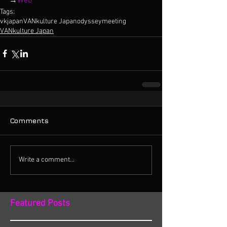
→
Web
Tags:
vkjapan
VANkulture Japan
odyssey
meeting
VANkulture Japan
Comments
Write a comment...
Featured Posts